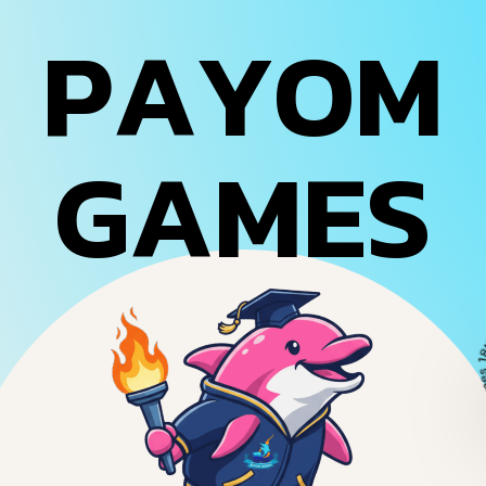
P
A
Y
O
M
G
A
M
E
S