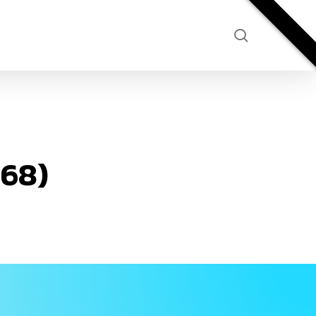
search
/68)